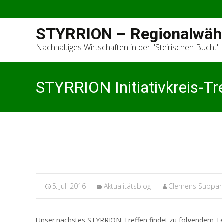
STYRRION – Regionalwäh
Nachhaltiges Wirtschaften in der "Steirischen Bucht"
STYRRION Initiativkreis-Tr
5. Juli 2016
Aktualitätsblog
Clemens Suppa
Unser nächstes STYRRION-Treffen findet zu folgendem Te