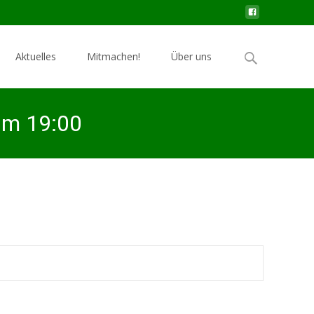
Search
Aktuelles
Mitmachen!
Über uns
for:
 um 19:00
 Initiativkreis-Treffen am Dienstag, 5. Juli 2016 um 19:00