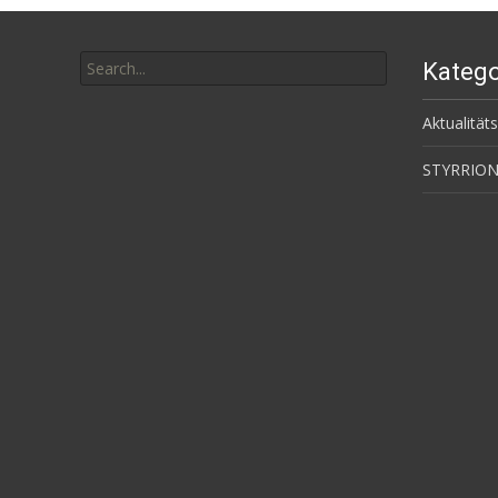
Search
Katego
for:
Aktualität
STYRRION 