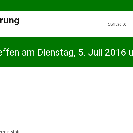
Skip
rung
to
Startseite
content
effen am Dienstag, 5. Juli 2016
STYRRION - Regionalwährung
>
Aktualitätsblog
>
STYRRION
n
rmin statt: