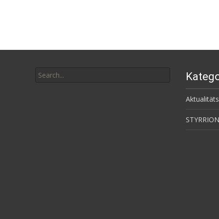
Search
Katego
for:
Aktualität
STYRRION 